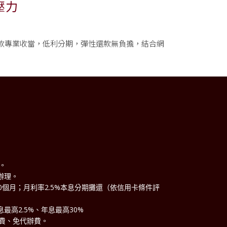
壓力
款專業收當，低利分期，彈性還款無負擔，結合網
理。
辦理。
60個月；月利率2.5%本息分期攤還（依信用卡條件評
最高2.5%、年息最高30%
費、免代辦費。