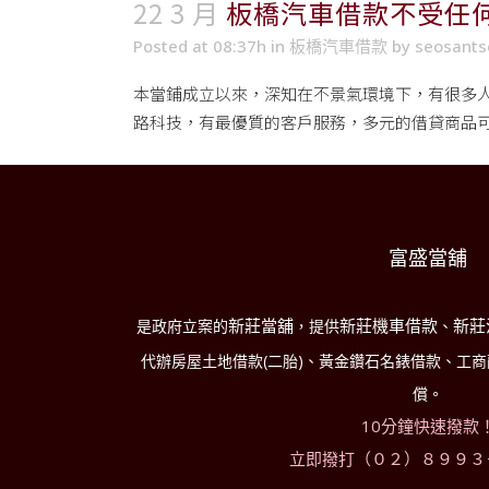
22 3 月
板橋汽車借款不受任
Posted at 08:37h
in
板橋汽車借款
by
seosant
本當鋪成立以來，深知在不景氣環境下，有很多
路科技，有最優質的客戶服務，多元的借貸商品
富盛當舖
新莊當舖
新莊機車借款
新莊
是政府立案的
，提供
、
代辦房屋土地借款(二胎)、黃金鑽石名錶借款、工
償。
10分鐘快速撥款
立即撥打（０２）８９９３