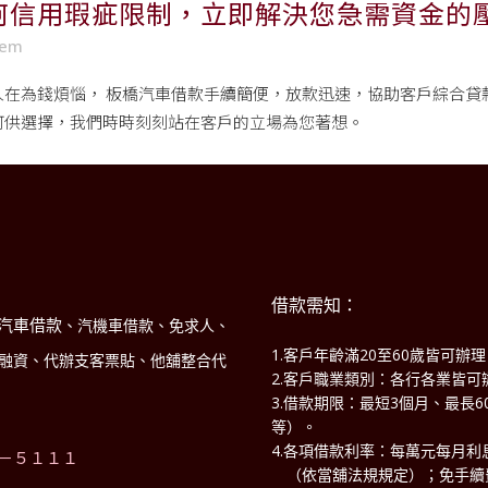
何信用瑕疵限制，立即解決您急需資金的
sem
人在為錢煩惱，
板橋汽車借款
手續簡便，放款迅速，協助客戶綜合貸
可供選擇，我們時時刻刻站在客戶的立場為您著想。
借款需知：
汽車借款
、汽機車借款、免求人、
1.客戶年齡滿20至60歲皆可辦
商融資、代辦支客票貼、他舖整合代
2.客戶職業類別：各行各業皆可
3.借款期限：最短3個月、最長
！
等）。
4.各項借款利率：每萬元每月利息
－５１１１
（依當舖法規規定）；免手續