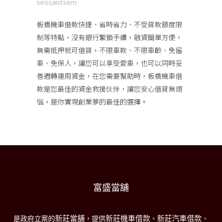
seosantsem
板橋機車借款
快捷、省時省力、不受貸款額度限
制等特點，沒有銀行繁鎖手續，融資簡單方便，
無需抵押就可借貸，不限車款、不限車齡、免留
車、免保人，讓您可以享受愛車，也可以同時妥
善週轉運用資金，在您需要幫助時，板橋機車借
款是您最佳的資金救援伙伴，讓您安心借貸無煩
惱，是你實現創業夢的最佳的選擇。
富盛當舖
新莊當舖
新莊機車借款
新莊汽車借款
是政府立案的
，提供
、
、