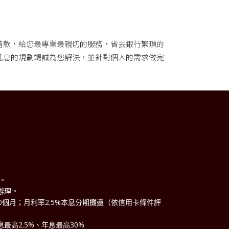
借款，給您最專業最親切的服務，省去銀行繁瑣的
低息的規劃竭誠為您解決，並針對個人的需求做完
理。
辦理。
60個月；月利率2.5%本息分期攤還（依信用卡條件評
最高2.5%、年息最高30%