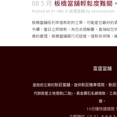
08 5 月
板橋當舖輕鬆度難關
Posted at 01:48h
in
板橋當舖
by
seosantsem
板橋當舖
低利率借款政府立案，可能是您最好的
手續，當日立即撥款，為您去煩解憂，直接給您
善的處理，板橋當舖銀行式經營，借款有保障，
富盛當舖
新莊當舖
新莊機車借款
新莊
是政府立案的
，提供
、
代辦房屋土地借款(二胎)、黃金鑽石名錶借款、工
償。
10分鐘快速撥款
立即撥打（０２）８９９３