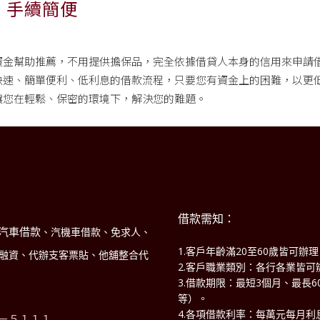
，手續簡便
資金幫助推薦，不用提供擔保品，完全依據借貸人本身的信用來申請
快速、簡單便利、低利息的借款流程，只要您有資金上的困難，以更
讓您在輕鬆、保密的環境下，解決您的難題。
借款需知：
汽車借款
、汽機車借款、免求人、
1.客戶年齡滿20至60歲皆可辦
商融資、代辦支客票貼、他舖整合代
2.客戶職業類別：各行各業皆可
3.借款期限：最短3個月、最長
！
等）。
4.各項借款利率：每萬元每月利息
－５１１１