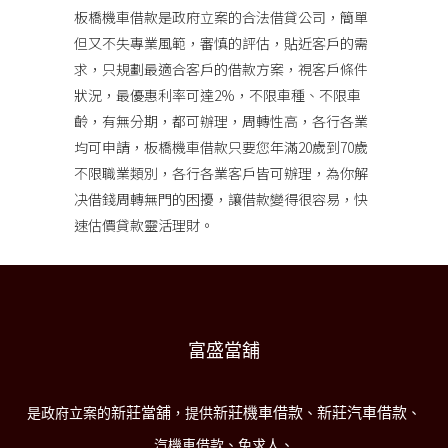
板橋機車借款
是政府立案的合法借貸公司，簡單
但又不失專業風範，審慎的評估，貼近客戶的需
求，只規劃最適合客戶的借款方案，視客戶條件
狀況，最優惠利率可達2%，不限車種、不限車
齡，有無分期，都可辦理，周轉性高，各行各業
均可申請，板橋機車借款只要您年滿20歲到70歲
不限職業類別，各行各業客戶皆可辦理，為你解
决借錢周轉無門的困擾，讓借款變得很容易，快
速估價貸款靈活理財。
富盛當舖
新莊當舖
新莊機車借款
新莊汽車借款
是政府立案的
，提供
、
、
汽機車借款、免求人、