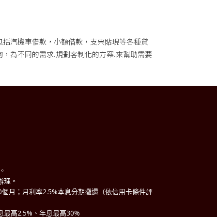
包括汽機車借款，小額借款，支票貼現等各種貸
，為不同的需求.規劃客制化的方案.來幫助需要
理。
辦理。
60個月；月利率2.5%本息分期攤還（依信用卡條件評
最高2.5%、年息最高30%