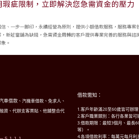
用瑕疵限制，立即解決您急需資金的壓力
誠信、一步一脚印，永續經營為原則，提供小額借款服務，服務專案
，新莊當舖為缺錢，急需資金周轉的客戶提供專業完善的服務與諮詢
印象。
借款需知：
汽車借款
、汽機車借款、免求人、
1.客戶年齡滿20至60歲皆可辦
商融資、代辦支客票貼、他舖整合代
2.客戶職業類別：各行各業皆可
3.借款期限：最短3個月、最長
！
等）。
4.各項借款利率：每萬元每月利息
－５１１１