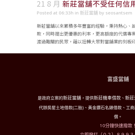
21 8 月
新莊當舖不受任何信
Posted at 06:33h
in
新莊當舖
by
seosantsem
新莊當舖
以來累積多年豐富的經驗，秉持熱心、
款，同時提出更優惠的利率，更高額度的代償專案
渡過難關的民眾，藉以扭轉大眾對當舖業的刻板
富盛當舖
新莊當舖
新莊機車借款
新莊
是政府立案的
，提供
、
代辦房屋土地借款(二胎)、黃金鑽石名錶借款、工
償。
10分鐘快速撥款
立即撥打（０２）８９９３