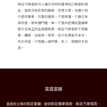
新莊汽車借款
可以讓你及時的獲得自己需要的資
金，借貸流程非常的簡單，非常方便，為廣大用
戶提供專業、可靠的服務，不限車種，只需您有
車就借，無申請門檻，無一不是為把傳統當舖業
提升至真正的金融服務業，新莊汽車借款不限職
業、攤販、自營商…等等，各行各業皆可承作，
完全保密，不用擔心被同事、家人、親朋好友知
道。
富盛當舖
新莊當舖
新莊機車借款
新莊汽車借款
是政府立案的
，提供
、
、