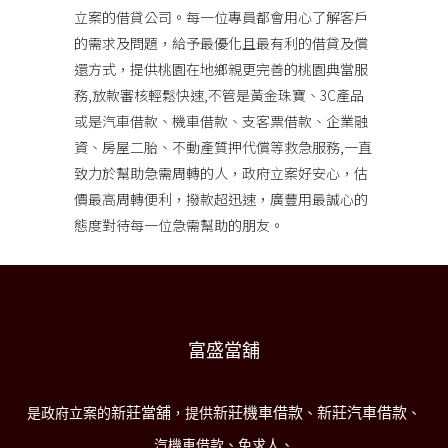
立案的借貸公司。每一位專員都會用心了解客戶
的需求及問題，給予最優化且最有利的借貸及償
還方式，提供桃園在地鄉親更完善的桃園典當服
務,放款審核輕鬆快速,不管是黃金珠寶、3C產品
或是汽車借款、機車借款、支客票借款、企業融
資、房屋二胎、不動產質押代償等救急服務,一直
致力於幫助急需周轉的人，政府立案好安心，估
價最高周轉便利，撥款超迅速，廣豐用最誠心的
態度對待每一位急需幫助的朋友。
富盛當舖
新莊當舖
新莊機車借款
新莊汽車借款
是政府立案的
，提供
、
、
汽機車借款、免求人、