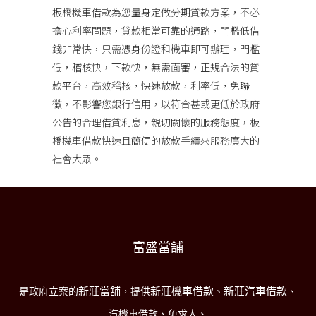
板橋機車借款
為您量身定做分期貸款方案，不必
擔心利率問題，貸款相當可靠的通路，門檻低借
錢非常快，只需憑身份證和機車即可辦理，門檻
低，稽核快，下款快，無需面審，正規合法的貸
款平台，高效稽核，快速放款，利率低，免聯
徵，不影響您銀行信用，以符合甚或更低於政府
公告的合理借貸利息，親切關懷的服務態度，板
橋機車借款快速且簡便的放款手續來服務廣大的
社會大眾。
富盛當舖
新莊當舖
新莊機車借款
新莊汽車借款
是政府立案的
，提供
、
、
汽機車借款、免求人、