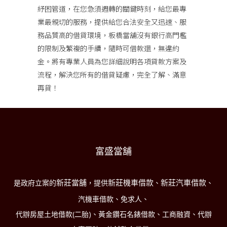
紓困管道，在您急須週轉的關鍵時刻，給您最專
業最親切的服務，提供給您合法安全又迅速、服
務品質高的借貸環境，板橋當舖沒有銀行高門檻
的限制及繁複的手續，隨時可借款還，無違約
金。將有專業人員為您詳細說明各項貸款方案及
流程，解決您所有的借貸疑慮，完全了解、滿意
再貸！
富盛當舖
新莊當舖
新莊機車借款
新莊汽車借款
是政府立案的
，提供
、
、
汽機車借款、免求人、
代辦房屋土地借款(二胎)、黃金鑽石名錶借款、工商融資、代辦