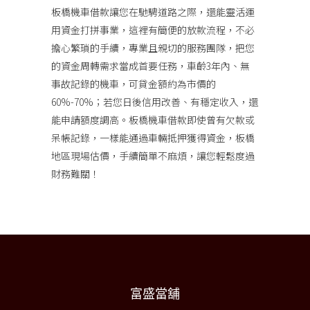
板橋機車借款
讓您在馳騁道路之際，還能靈活運
用資金打拼事業，這裡有簡便的放款流程，不必
擔心繁瑣的手續，專業且親切的服務團隊，把您
的資金周轉需求當成首要任務，車齡3年內、無
事故記錄的機車，可貸金額約為市價的
60%-70%；若您日後信用改善、有穩定收入，還
能申請額度調高。板橋機車借款即使曾有欠款或
呆帳記錄，一樣能通過車輛抵押獲得資金，板橋
地區現場估價，手續簡單不麻煩，讓您輕鬆度過
財務難關！
富盛當舖