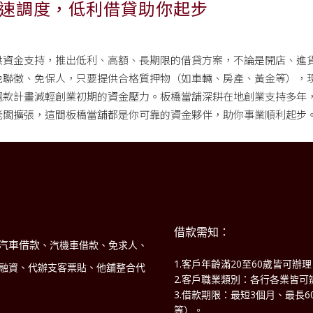
速調度，低利借貸助你起步
供資金支持，推出低利、高額、長期限的借貸方案，不論是開店、進
免聯徵、免保人，只要提供合格質押物（如車輛、房產、黃金等），
還款計畫減輕創業初期的資金壓力。板橋當舖深耕在地創業支持多年
老闆擴張，這間板橋當舖都是你可靠的資金夥伴，助你事業順利起步
借款需知：
汽車借款
、汽機車借款、免求人、
1.客戶年齡滿20至60歲皆可辦
商融資、代辦支客票貼、他舖整合代
2.客戶職業類別：各行各業皆可
3.借款期限：最短3個月、最長
！
等）。