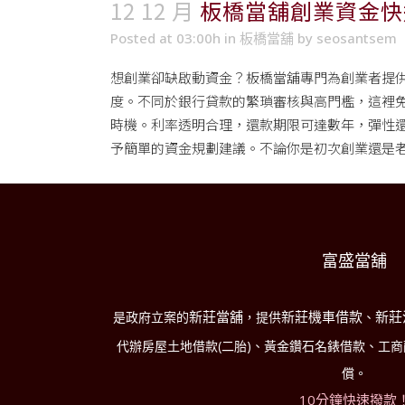
12 12 月
板橋當舖創業資金快
Posted at 03:00h
in
板橋當舖
by
seosantsem
想創業卻缺啟動資金？
板橋當舖
專門為創業者提
度。不同於銀行貸款的繁瑣審核與高門檻，這裡
時機。利率透明合理，還款期限可達數年，彈性
予簡單的資金規劃建議。不論你是初次創業還是
富盛當舖
新莊當舖
新莊機車借款
新莊
是政府立案的
，提供
、
代辦房屋土地借款(二胎)、黃金鑽石名錶借款、工
償。
10分鐘快速撥款