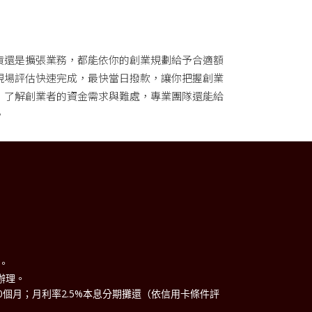
貨還是擴張業務，都能依你的創業規劃給予合適額
現場評估快速完成，最快當日撥款，讓你把握創業
，了解創業者的資金需求與難處，專業團隊還能給
。
理。
辦理。
60個月；月利率2.5%本息分期攤還（依信用卡條件評