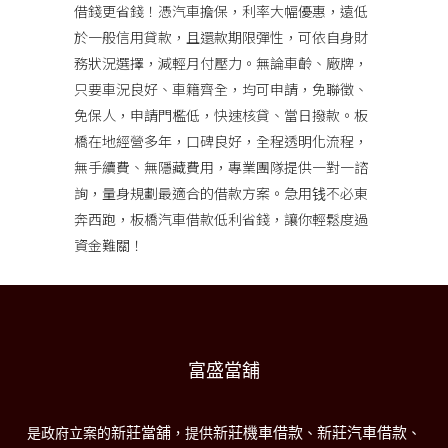
借錢更省錢！憑汽車擔保，利率大幅優惠，遠低
於一般信用貸款，且還款期限彈性，可依自身財
務狀況選擇，減輕月付壓力。無論車齡、廠牌，
只要車況良好、車籍齊全，均可申請，免聯徵、
免保人，申請門檻低，快速核貸、當日撥款。板
橋在地經營多年，口碑良好，全程透明化流程，
無手續費、無隱藏費用，專業團隊提供一對一諮
詢，量身規劃最適合的借款方案。急用钱不必東
奔西跑，板橋汽車借款低利省錢，讓你輕鬆度過
資金難關！
富盛當舖
新莊當舖
新莊機車借款
新莊汽車借款
是政府立案的
，提供
、
、