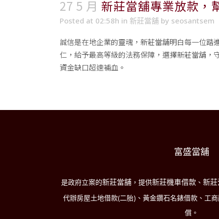
27 5 月
新莊當舖專業放款，
Posted at 02:58h
in
新莊當舖
by
seosantsem
誠信是在地企業的靈魂，
新莊當舖
明白每一位踏
仁，給予最高等級的法務保障，選擇新莊當舖，守
資金缺口超速補血。
富盛當舖
新莊當舖
新莊機車借款
新莊
是政府立案的
，提供
、
代辦房屋土地借款(二胎)、黃金鑽石名錶借款、工
償。