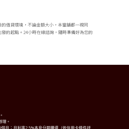
險的借貸環境，不論金額大小，本當舖都一視同
發的起點。24小時在線諮詢，隨時準備好為您的
理。
辦理。
60個月；月利率2.5%本息分期攤還（依信用卡條件評