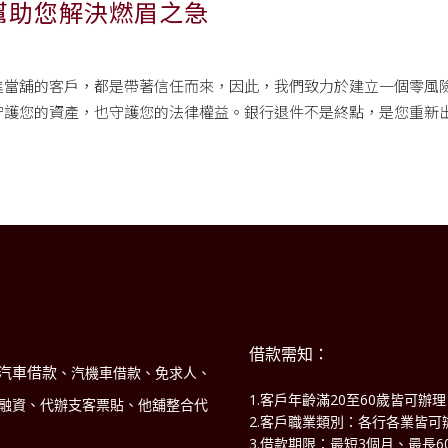
幫助您解決燃眉之急
進當舖的客戶，都是帶著信任而來，因此，我們致力於建立一個零風
護您的資產，也守護您的法律權益。銀行退件不是終點，是您重新出
借款需知：
汽車借款
、汽機車借款、免求人、
1.客戶年齡滿20至60歲皆可辦
商融資、代辦支客票貼、他舖整合代
2.客戶職業類別：各行各業皆可
3.借款期限：最短3個月、最長