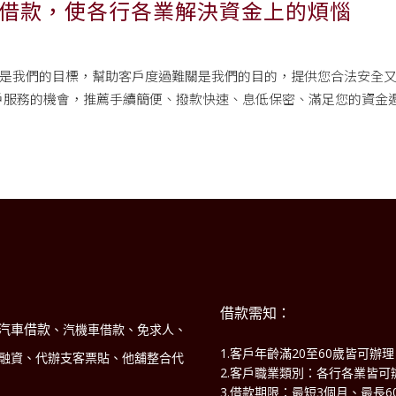
借款，使各行各業解決資金上的煩惱
是我們的目標，幫助客戶度過難關是我們的目的，提供您合法安全又
戶服務的機會，推薦手續簡便、撥款快速、息低保密、滿足您的資金
借款需知：
汽車借款
、汽機車借款、免求人、
1.客戶年齡滿20至60歲皆可辦
商融資、代辦支客票貼、他舖整合代
2.客戶職業類別：各行各業皆可
3.借款期限：最短3個月、最長