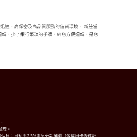
迅速、高保密及高品質服務的借貸環境， 新莊當
週轉，少了銀行繁瑣的手續，給您方便週轉，是您
理。
辦理。
60個月；月利率2.5%本息分期攤還（依信用卡條件評