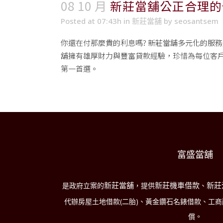
08 10 月
新莊當舖公正合理的
Posted at 07:43h
in
新莊當舖
by
seosantsem
你還在付那麼貴的利息嗎?
新莊當舖
多元化的服務
舖擁有雄厚財力與豐富貸款經驗，珍惜為每位客
第一首選。
富盛當舖
新莊當舖
新莊機車借款
新莊
是政府立案的
，提供
、
代辦房屋土地借款(二胎)、黃金鑽石名錶借款、工
償。