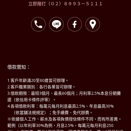
立即撥打（０２）８９９３－５１１１
借款需知：
1.客戶年齡滿20至60歲皆可辦理。
2.客戶職業類別：各行各業皆可辦理。
3.借款期限：最短3個月、最長60個月；月利率2.5%本息分期攤
還（依信用卡條件評等）。
4.各項借款利率：每萬元每月利息最高2.5%、年息最高30%
（依當舖法規規定）；免手續費、免代辦費。
※依據個人工作、薪水及各項負債授信條件不同，而有所差異。
範例（以年利率30%為例，月息2.5%，每萬元每月利息250