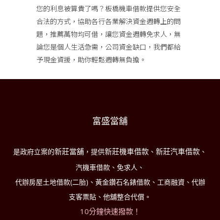
您的利息被算貴了嗎？
板橋機車借款
提供您安全
合法的方式，協助各行各業解決資金週轉上的問
題，推薦萬物均可借，讓您資金週轉免求人，無
論您是個人生活急需，公司資金缺口，我們都給
予現金資援，助你輕鬆週轉無負擔。
富盛當舖
新莊當舖
新莊機車借款
新莊汽車借款
是政府立案的
，提供
、
、
汽機車借款、免求人、
代辦房屋土地借款(二胎)、黃金鑽石名錶借款、工商融資、代辦
支客票貼、他舖整合代償。
10分鐘快速撥款！