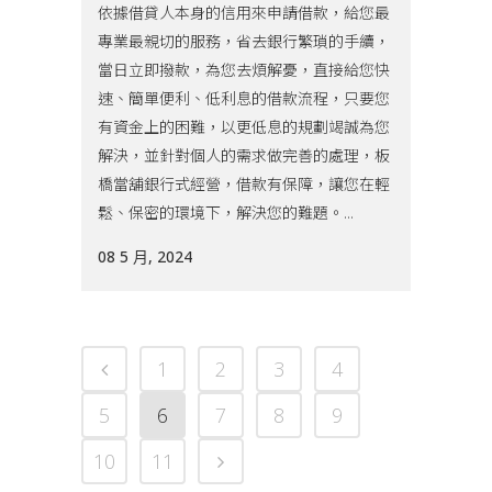
依據借貸人本身的信用來申請借款，給您最
專業最親切的服務，省去銀行繁瑣的手續，
當日立即撥款，為您去煩解憂，直接給您快
速、簡單便利、低利息的借款流程，只要您
有資金上的困難，以更低息的規劃竭誠為您
解決，並針對個人的需求做完善的處理，板
橋當舖銀行式經營，借款有保障，讓您在輕
鬆、保密的環境下，解決您的難題。...
08 5 月, 2024
1
2
3
4
5
6
7
8
9
10
11