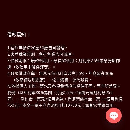
借款需知：
1.客戶年齡滿20至60歲皆可辦理。
2.客戶職業類別：各行各業皆可辦理。
3.借款期限：最短3個月、最長60個月；月利率2.5%本息分期攤
還（依信用卡條件評等）。
4.各項借款利率：每萬元每月利息最高2.5%、年息最高30%
（依當舖法規規定）；免手續費、免代辦費。
※依據個人工作、薪水及各項負債授信條件不同，而有所差異。
範例（以年利率30%為例，月息2.5%，每萬元每月利息250
元）： 例如借一萬元3個月還款，得須清償本金一萬＋3個月利息
750元＝本金一萬＋利息3個月共10750元；無其它手續費用。
Open
chaty