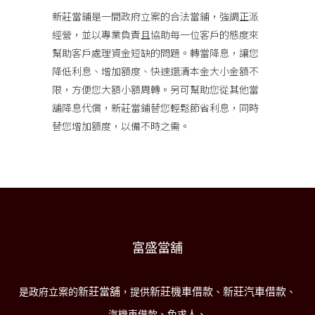
新莊當鋪
是一間政府立案的合法當鋪，強調正派
經營，並以專業負責且協助每一位客戶的態度來
幫助客戶處理資金短缺的問題。轉當降息，讓您
降低利息、增加額度、快速還清本金大小金額不
限，方便您大額小額周轉。另可幫助您從其他當
舖降息代償，新莊當鋪替您輕鬆節省利息，同時
替您增加額度，以備不時之需。
富盛當舖
新莊當舖
新莊機車借款
新莊汽車借款
是政府立案的
，提供
、
、
汽機車借款、免求人、