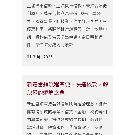
土城汽車借款、土城機車借款，秉持合法低
利原則，萬元借款利息最低100元，軍公
教、國營事業、科技業、信用好之客戶再享
優惠利率，新莊當鋪當舖專員一對一協助申
請，資料備妥當天提出申請，當日審核過
件，最快30分鐘內可放款...
01 3 月, 2025
新莊當鋪流程簡便、快速核款，解
決您的燃眉之急
新莊當鋪秉持著誠信原則為經營理念，結合
擁有跨領域的專業、借貸、金融、稅務等相
關專業知識，提供各式短中長期工商融資、
當舖融資、融資服務、代償貨款、工商融