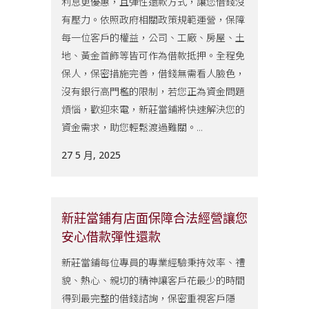
利息更優惠，且彈性還款方式，讓您借錢沒
有壓力。依照政府相關政策規範運營，保障
每一位客戶的權益，公司、工廠、房屋、土
地、黃金首飾等皆可作為借款抵押。全程免
保人，保密措施完善，借錢無需看人臉色，
沒有銀行高門檻的限制，若您正為資金問題
煩惱，歡迎來電，新莊當鋪將快速解決您的
資金需求，助您輕鬆渡過難關。...
27 5 月, 2025
新莊當鋪有店面保障合法經營讓您
安心借款彈性還款
新莊當鋪每位專員的專業經驗秉持效率、禮
貌、熱心、親切的精神讓客戶花最少的時間
得到最完整的借錢諮詢，保密重視客戶隱