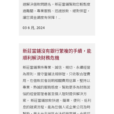
速解决借款問題名，新莊當鋪幫助您輕鬆度
過難關，專業服務、迅速放款、絕對保密，
讓您資金調度有保障！...
03 6 月, 2024
新莊當鋪沒有銀行繁複的手續，能
順利解決財務危機
新莊當鋪秉持專業、誠信、親切、永續經營
為原則，遵守當鋪法規辦理，只收取合理費
用，在借款前會說明相關費用估算，堅持以
專業、熱誠的服務態度，幫助更多為財務苦
惱的經營管理者甚至個人理財提供解決方
案， 新莊當鋪放款快速、簡單、便利、低利
息的融資流程，能為您個人或企業公司及時
幫助，是大台北地區合法經營當鋪，合格認