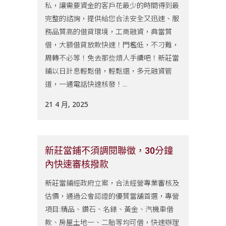
私，讓需要資金的客戶花最少的時間得到最
完整的諮詢，提供給您合法安全又迅速、服
務品質高的借貸環境，工商融資，典當質
借，大額借貸放款快速！門檻低，不刁難，
周轉不必等！免去那些煩人手續吧！新莊當
鋪以日計息輕鬆借，輕鬆還，多元融資管
道，一通電話快速核發！...
21 4 月, 2025
新莊當鋪不須調閱聯徵，30分鐘
內快速審核撥款
新莊當鋪經政府立案，合法經營專業審核及
估價，通過公會認證的優質當舖首選，專營
項目:精品、鑽石、名錶、黃金、汽機車借
款、房屋土地一、二胎等均可借，快速辦理