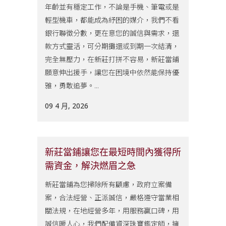
年齡並有穩定工作，不論是手機、筆電或是
輕型機車，都能成為紓困的媒介，我們不看
銀行聯徵分數，更在意您的誠信與需求，還
款方式靈活，可分期攤還或到期一次結清，
完全無壓力，在新莊打拼不容易，新莊當鋪
願意伸出援手，讓您在困境中依然能保持優
雅，勇敢追夢。...
09 4 月, 2026
新莊當鋪讓您在最短時間內獲得所
需資金，解決燃眉之急
新莊當鋪為您掃除所有顧慮，政府立案備
案，合法經營、正派誠信，嚴格遵守當業相
關法規，在地經營多年，用服務贏口碑，用
誠信暖人心，我們配備資深珠寶鑑定師，擁