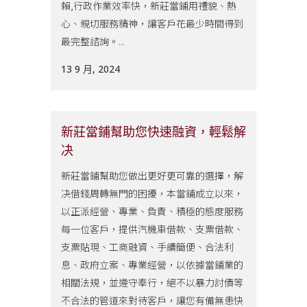
賴,行政作業效率快，新莊當鋪用禮貌、熱
心、親切服務精神，讓客戶花最少時間得到
最完整諮詢。...
13 9 月, 2024
新莊當鋪幫助您快速融資，輕鬆解
决
新莊當鋪幫助您做出更好更可靠的選擇，解
决借錢周轉無門的困擾，本當鋪成立以來，
以正派經營、專業、負責、積極的態度服務
每一位客戶，提供汽機車借款、支票借款、
支票貼現、工商融資、手續簡便、合法利
息、政府立案、專業經營，以依據當鋪業的
相關法規，並遵守奉行，絕不以暴力討債等
不合法的管道來對待客戶，讓您有備無患快