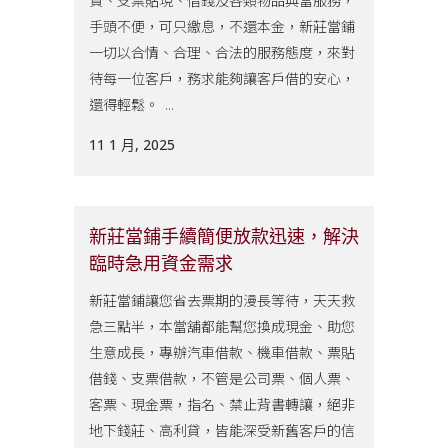
資、支票貼現、借錢及各類物品典當服務，
手頭不便，可只繳息，不還本金，新莊當鋪
一切以合情、合理、合法的服務態度，來對
待每一位客戶，務求能夠讓客戶借的安心，
還得輕鬆。 ...
11 1 月, 2025
新莊當鋪手續簡便放款迅速，解決
臨時急用資金需求
新莊當鋪讓您省去票期的漫長等待，天天救
急三點半，本當舖都能幫您換成現金、助您
生意成長，專辦汽車借款、機車借款、票貼
借錢、支票借款，不管是公司票、個人票、
客票、現金票，指名、禁止背書轉讓，絕非
地下錢莊、高利貸，皆能深受新舊客戶的信