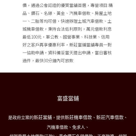
價，通過公會認證的優質當舖首選，專營項目:精
品、鑽石、名錶、黃金、汽機車借款、房屋土地
一、二胎等均可借，快速辦理土城汽車借款、土
城機車借款，秉持合法低利原則，萬元借款利息
最低100元，軍公教、國營事業、科技業、信用
好之客戶再享優惠利率，新莊當鋪當舖專員一對
一協助申請，資料備妥當天提出申請，當日審核
過件，最快30分鐘內可放款
富盛當舖
新莊當舖
新莊機車借款
新莊汽車借款
是政府立案的
，提供
、
、
汽機車借款、免求人、