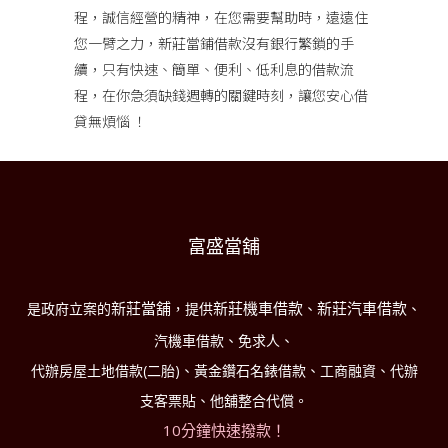
程，誠信經營的精神，在您需要幫助時，遠遠住
您一臂之力，新莊當鋪借款沒有銀行繁鎖的手
續，只有快速、簡單、便利、低利息的借款流
程，在你急須缺錢週轉的關鍵時刻，讓您安心借
貸無煩惱 ！
富盛當舖
新莊當舖
新莊機車借款
新莊汽車借款
是政府立案的
，提供
、
、
汽機車借款、免求人、
代辦房屋土地借款(二胎)、黃金鑽石名錶借款、工商融資、代辦
支客票貼、他舖整合代償。
10分鐘快速撥款！