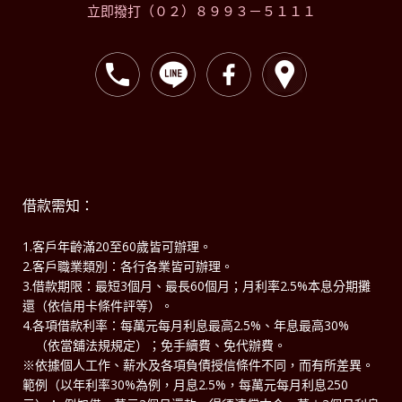
立即撥打（０２）８９９３－５１１１
借款需知：
1.客戶年齡滿20至60歲皆可辦理。
2.客戶職業類別：各行各業皆可辦理。
3.借款期限：最短3個月、最長60個月；月利率2.5%本息分期攤
還（依信用卡條件評等）。
4.各項借款利率：每萬元每月利息最高2.5%、年息最高30%
（依當舖法規規定）；免手續費、免代辦費。
※依據個人工作、薪水及各項負債授信條件不同，而有所差異。
範例（以年利率30%為例，月息2.5%，每萬元每月利息250