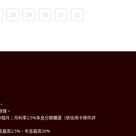
28
29
30
31
32
理。
辦理。
60個月；月利率2.5%本息分期攤還（依信用卡條件評
最高2.5%、年息最高30%