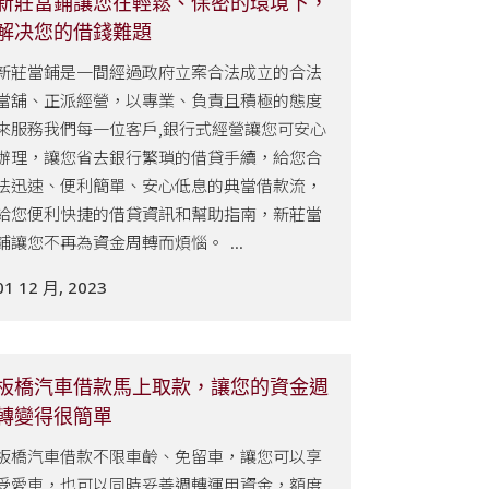
新莊當鋪讓您在輕鬆、保密的環境下，
解决您的借錢難題
新莊當鋪是一間經過政府立案合法成立的合法
當舖、正派經營，以專業、負責且積極的態度
來服務我們每一位客戶,銀行式經營讓您可安心
辦理，讓您省去銀行繁瑣的借貸手續，給您合
法迅速、便利簡單、安心低息的典當借款流，
給您便利快捷的借貸資訊和幫助指南，新莊當
鋪讓您不再為資金周轉而煩惱。 ...
01 12 月, 2023
板橋汽車借款馬上取款，讓您的資金週
轉變得很簡單
板橋汽車借款不限車齡、免留車，讓您可以享
受愛車，也可以同時妥善週轉運用資金，額度