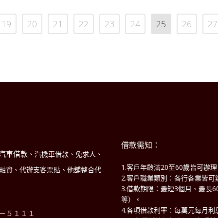
19
20
21
22
23
24
25
26
27
借款需知：
汽車借款
、汽機車借款、免求人、
1.客戶年齡滿20至60歲皆可辦
商融資、代辦支客票貼、他舖整合代
2.客戶職業類別：各行各業皆可
3.借款期限：最短3個月、最長
！
等）。
4.各項借款利率：每萬元每月利息
－５１１１