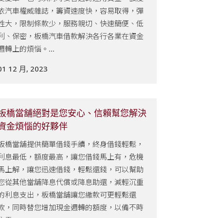
依汽車權威雜誌，籌資速度快，容易取得，彈
性大，限制條款少，服務親切、快速簡便、低
利、保密，板橋汽車借款解決各行各業在資金
週轉上的煩惱。...
01 12 月, 2023
板橋當舖絕對是您安心、信賴幫您解決
資金煩惱的好夥伴
板橋當舖提供簡單借錢手續，終身借錢輕鬆，
利息最低，額度最高，讓您借錢馬上有，危機
馬上解，讓您迅速借錢，輕鬆還錢，可以幫助
您從其他當舖降息代償或降息助還，減輕沉重
的利息支出，板橋當舖讓您繳款可更輕鬆還
款，同時替您增加現金週轉的額度，以備不時