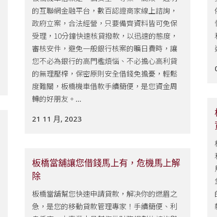
的互聯網金融平台，數百認證商家線上諮詢，
政府立案，合法經營，只要備齊資料皆可免保
受理，10分鐘快速核貸撥款，以迅速的態度，
審核安件，避免一般銀行核案的曠日費時，讓
您不必為銀行的高門檻煩惱、不必擔心高利貸
的無理壓榨，保密原則安全借錢免擔憂，輕鬆
度難關，板橋機車借款手續簡便，是您資金周
轉的好朋友。...
21 11 月, 2023
板橋當舖讓您借錢馬上有，危機馬上解
除
板橋當舖幫您快速申請貸款，解决你的燃眉之
急，是您的移動貸款管理專家！手續簡便、利