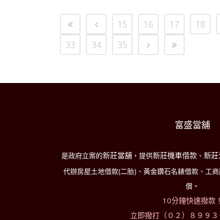
15
16
17
18
33
34
35
富盛當舖
新莊當舖
新莊機車借款
新莊
是政府立案的
，提供
、
代辦房屋土地借款(二胎)、黃金鑽石名錶借款、工
償。
10分鐘快速撥款
立即撥打（０２）８９９３