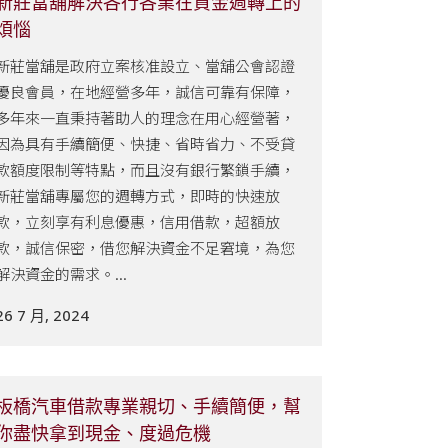
新莊當舖解決各行各業在資金週轉上的
煩惱
新莊當舖是政府立案核准設立、當舖公會認證
優良會員，在地經營多年，誠信可靠有保障，
多年來一直秉持著助人的理念在用心經營著，
因為具有手續簡便、快捷、省時省力、不受貸
款額度限制等特點，而且沒有銀行繁鎖手續，
新莊當舖專屬您的週轉方式，即時的快速放
款，立刻享有利息優惠，信用借款，超額放
款，誠信保密，借您解決資金不足窘境，為您
解決資金的需求。...
26 7 月, 2024
板橋汽車借款專業親切、手續簡便，幫
你盡快拿到現金、度過危機