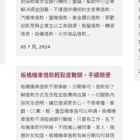
把貸款需求從銀行轉向了當舖，幫助中小企業
解決資金困難，不僅提供傳統的支客票借款，
汽機車借款，重機借款，黃金鑽石借款，更歡
迎民眾與企業主以工商融資，房屋借款，轉貸
降息，設備借款，大宗貨品借款...
.
05 7 月, 2024
板橋機車借款輕鬆度難關，手續簡便
板橋機車借款不限車齡，分期車可，借款前了
解借款方式及流程並做費用估算，一切服務內
容完全透明，讓您借貸更安心，不限車種、車
龄、CC數，輕、重型機車皆可以申請。板橋機
車借款不須經過銀行聯徵、只要有工作、名下
有機車即可申辦，不用擔心被同事、家人、親
朋好友知道。板橋機車借款有無分期均可貸現