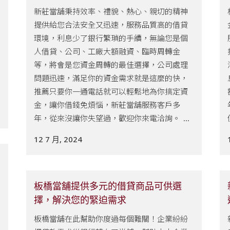
新莊當舖秉持效率、禮貌、熱心、親切的精神
提供給您合法安全又迅速，服務品質高的借貸
環境，利息少了銀行繁瑣的手續，無論您是個
人借貸、公司、工廠大額融資、臨時周轉金
等，將會是您資金周轉的最佳選擇，公司處理
問題迅速，滿足你的資金需求就是這麼的快，
推薦只要你一通電話就可以輕鬆地為你搞定資
金，讓你借錢免煩惱，新莊當舖服務客戶多
年，從來沒讓你失望過，歡迎你來電洽詢。 ...
12 7 月, 2024
板橋當舖提供多元的借貸商品可供選
擇，解決您的緊迫需求
板橋當舖在此幫助你度過每個難關！企業紛紛