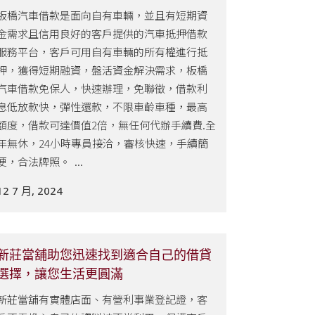
板橋汽車借款是面向自有車輛，並且有短期資
金需求且信用良好的客戶提供的汽車抵押借款
服務平台，客戶可用自有車輛的所有權進行抵
押，獲得短期融資，盤活資金解決需求，板橋
汽車借款免保人，快速辦理，免聯徵，借款利
息低放款快，彈性還款，不限車齡車種，最高
額度，借款可達價值2倍，無任何代辦手續費.全
年無休，24小時專員接洽，審核快速，手續簡
便，合法牌照。 ...
12 7 月, 2024
新莊當舖助您迅速找到適合自己的借貸
選擇，讓您生活更圓滿
新莊當舖有實體店面、有營利事業登記證，客