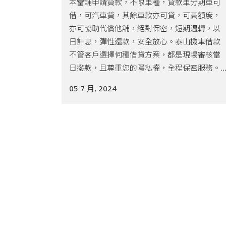
本當舖申請貸款，不限車種，貸款車分期車可
借，可汽車貸，其餘車款亦可貸，可高額度，
亦可協助代償他舖，絕對保密，短期週轉，以
日計息，彈性還款，安全放心。泰山機車借款
不管客戶選擇何種借貸方案，都是現場審核當
日撥款，且尊重您的隱私權，全程保密服務。..
05 7 月, 2024