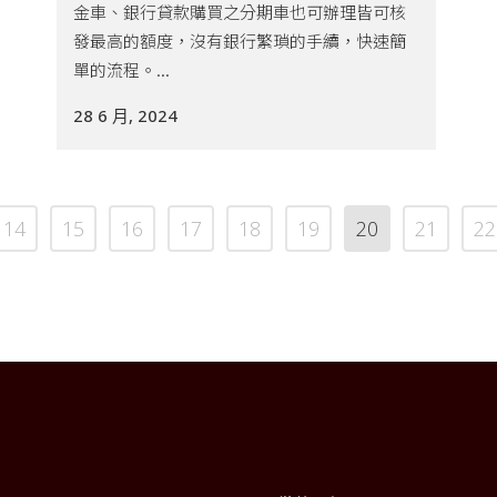
金車、銀行貸款購買之分期車也可辦理皆可核
發最高的額度，沒有銀行繁瑣的手續，快速簡
單的流程。...
28 6 月, 2024
14
15
16
17
18
19
20
21
22