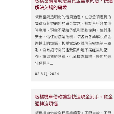
板橋當舖幫助急需資金需求的您，快速
解決欠錢的窘境
板橋當舖透明化的借貸過程，在您急須週轉的
關鍵時刻規劃您的資金需求，對於各行各業臨
時急用、現金不足給予低利借款協助，使其能
安全、信任的渡過危機，使各行各業解決資金
週轉上的煩惱，板橋當舖以誠信保密為第一原
則，沒有銀行高門檻受限和地下錢莊高利壓
榨，讓您貸的划算，化危機為轉機，是您的最
佳選擇。...
02 8 月, 2024
板橋機車借款讓您快速現金到手、資金
週轉沒煩惱
板橋機車借款全程零手續費，不限車款、不限