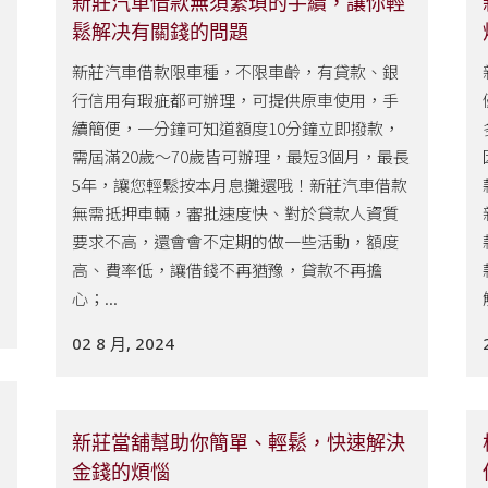
新莊汽車借款無須繁瑣的手續，讓你輕
鬆解决有關錢的問題
新莊汽車借款限車種，不限車齡，有貸款、銀
行信用有瑕疵都可辦理，可提供原車使用，手
續簡便，一分鐘可知道額度10分鐘立即撥款，
需屆滿20歲～70歲皆可辦理，最短3個月，最長
5年，讓您輕鬆按本月息攤還哦！新莊汽車借款
無需抵押車輛，審批速度快、對於貸款人資質
要求不高，還會會不定期的做一些活動，額度
高、費率低，讓借錢不再猶豫，貸款不再擔
心；...
02 8 月, 2024
新莊當舖幫助你簡單、輕鬆，快速解決
金錢的煩惱