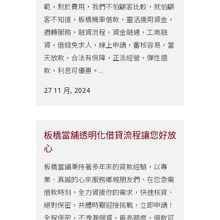
範，對於費用，我們不怕顧客比較，就怕顧
客不知道，板橋機車借款，靈活運用資金，
週轉服務，融資流程，資金融通，工商融
資，借錢免求人，線上申請，審核容易，當
天放款，合法有保障，正派經營，彈性還
款，利息可優惠。...
27 11 月, 2024
板橋當舖透明化借貸流程讓您好放
心
板橋當舖秉持著多年來的貸款經驗，以專
業、真誠的心來服務鄉親朋友們、在您急需
借款時刻，全力資援你的需求，快速核貸、
絕對保密，共體時艱迎接挑戰，立即申請！
全程保密，不洩漏個資，最高額度，借款可