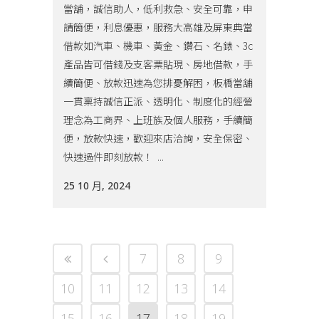
當舖，誠信助人，低利救急、安全可靠，申
請簡便，利息優惠，服務大高雄及屏東典當
借款如汽車、機車、黃金、鑽石、名錶、3c
產品皆可借錢及支客票貼現、房地借款，手
續簡便、放款迅速為您排憂解困，板橋當舖
一貫稟持誠信正派、透明化、制度化的經營
理念為工商界、上班族及個人服務，手續簡
便，放款快速，歡迎來店洽詢，安全保密、
快速過件即刻放款！ ...
25 10 月, 2024
7
8
9
10
11
12
13
14
15
16
17
18
19