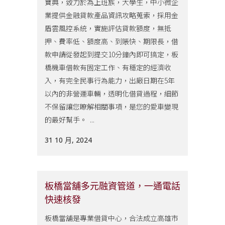
寶典，致力於為上班族，大學生，中小微企
業提供金融貸款產品資訊攻略蒐索，採用金
盾雲風控系統，實施評估貸款額度，無抵
押、費率低、額度高、到賬快、期限長，借
款申請從發起到提交10分鐘內即可搞定，板
橋機車借款有固定工作、有穩定的經濟收
入，有完全民事行為能力，出廠日期在5年
以內的非營運車輛，透明化借貸過程，細節
不保留讓您瞭解相關事項，是您的愛車變現
的最好幫手。 ...
31 10 月, 2024
板橋當舖多元融資管道，一通電話
快速核發
板橋當舖是專業借貸中心，合法成立高雄市