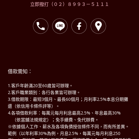
立即撥打（０２）８９９３－５１１１
借款需知：
1.客戶年齡滿20至60歲皆可辦理。
2.客戶職業類別：各行各業皆可辦理。
3.借款期限：最短3個月、最長60個月；月利率2.5%本息分期攤
還（依信用卡條件評等）。
4.各項借款利率：每萬元每月利息最高2.5%、年息最高30%
（依當舖法規規定）；免手續費、免代辦費。
※依據個人工作、薪水及各項負債授信條件不同，而有所差異。
範例（以年利率30%為例，月息2.5%，每萬元每月利息250