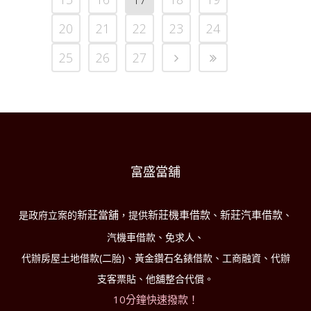
20
21
22
23
24
25
26
27
富盛當舖
新莊當舖
新莊機車借款
新莊汽車借款
是政府立案的
，提供
、
、
汽機車借款、免求人、
代辦房屋土地借款(二胎)、黃金鑽石名錶借款、工商融資、代辦
支客票貼、他舖整合代償。
10分鐘快速撥款！