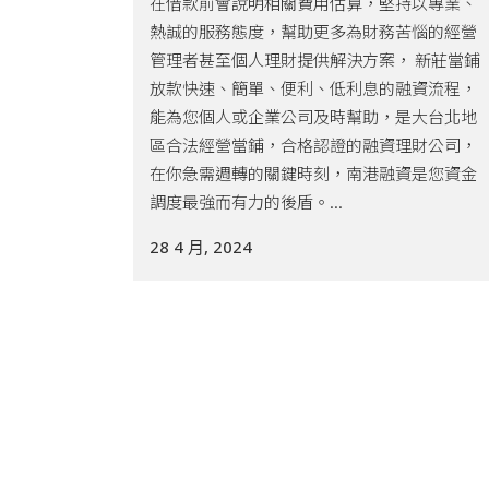
在借款前會說明相關費用估算，堅持以專業、
熱誠的服務態度，幫助更多為財務苦惱的經營
管理者甚至個人理財提供解決方案， 新莊當鋪
放款快速、簡單、便利、低利息的融資流程，
能為您個人或企業公司及時幫助，是大台北地
區合法經營當鋪，合格認證的融資理財公司，
在你急需週轉的關鍵時刻，南港融資是您資金
調度最強而有力的後盾。...
28 4 月, 2024