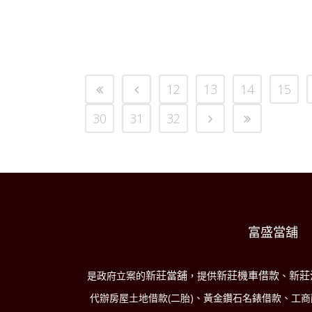
12
13
14
15
30
31
32
富盛當舖
新莊當舖
新莊機車借款
新莊
是政府立案的
，提供
、
代辦房屋土地借款(二胎)、黃金鑽石名錶借款、工