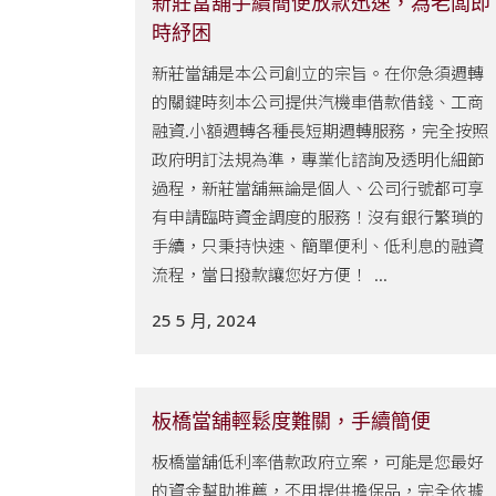
新莊當舖手續簡便放款迅速，為老闆即
時紓困
新莊當舖是本公司創立的宗旨。在你急須週轉
的關鍵時刻本公司提供汽機車借款借錢、工商
融資.小額週轉各種長短期週轉服務，完全按照
政府明訂法規為準，專業化諮詢及透明化細節
過程，新莊當舖無論是個人、公司行號都可享
有申請臨時資金調度的服務！沒有銀行繁瑣的
手續，只秉持快速、簡單便利、低利息的融資
流程，當日撥款讓您好方便！ ...
25 5 月, 2024
板橋當舖輕鬆度難關，手續簡便
板橋當舖低利率借款政府立案，可能是您最好
的資金幫助推薦，不用提供擔保品，完全依據