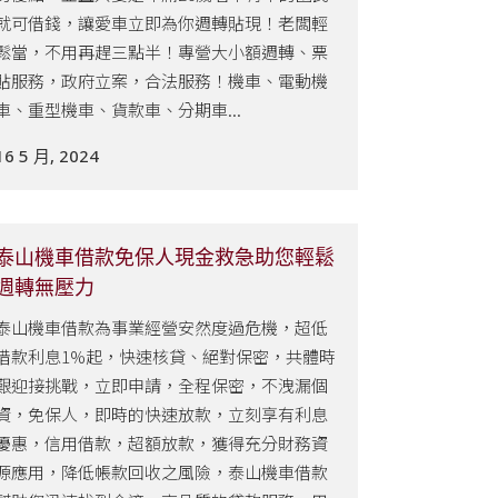
就可借錢，讓愛車立即為你週轉貼現！老闆輕
鬆當，不用再趕三點半！專營大小額週轉、票
貼服務，政府立案，合法服務！機車、電動機
車、重型機車、貨款車、分期車...
16 5 月, 2024
泰山機車借款免保人現金救急助您輕鬆
週轉無壓力
泰山機車借款為事業經營安然度過危機，超低
借款利息1%起，快速核貸、絕對保密，共體時
艱迎接挑戰，立即申請，全程保密，不洩漏個
資，免保人，即時的快速放款，立刻享有利息
優惠，信用借款，超額放款，獲得充分財務資
源應用，降低帳款回收之風險，泰山機車借款