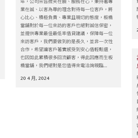
年，公司宗旨微笑在臉、服務在心，秉持著專
業在誠、以客為尊的理念對待每一位客戶，將
心比心、積極負責、專業且親切的態度，板橋
當舖對於每一位來訪的客戶也絕對誠信保密，
並提供專業最佳最低率借貸建議，保障每一位
來訪客戶，我們要做到的是長久，並非一次性
合作，希望讓客戶著實感受到安心借輕鬆還，
也因如此累積很多回流顧客，得此因應而生板
橋當舖，我們絕對是您值得來電洽詢親臨...
20 4 月, 2024