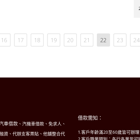
16
17
18
19
20
21
22
23
24
借款需知：
汽車借款
、汽機車借款、免求人、
1.客戶年齡滿20至60歲皆可辦
商融資、代辦支客票貼、他舖整合代
2.客戶職業類別：各行各業皆可