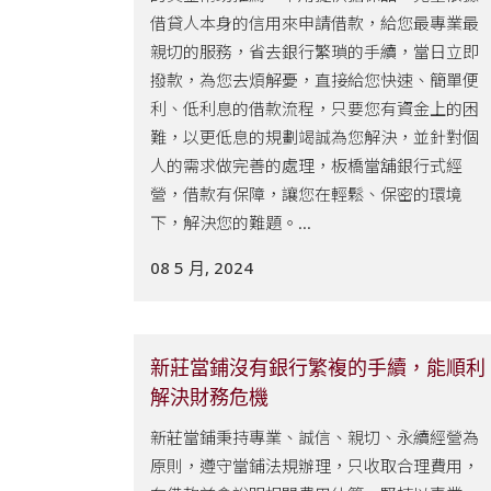
借貸人本身的信用來申請借款，給您最專業最
親切的服務，省去銀行繁瑣的手續，當日立即
撥款，為您去煩解憂，直接給您快速、簡單便
利、低利息的借款流程，只要您有資金上的困
難，以更低息的規劃竭誠為您解決，並針對個
人的需求做完善的處理，板橋當舖銀行式經
營，借款有保障，讓您在輕鬆、保密的環境
下，解決您的難題。...
08 5 月, 2024
新莊當鋪沒有銀行繁複的手續，能順利
解決財務危機
新莊當鋪秉持專業、誠信、親切、永續經營為
原則，遵守當鋪法規辦理，只收取合理費用，