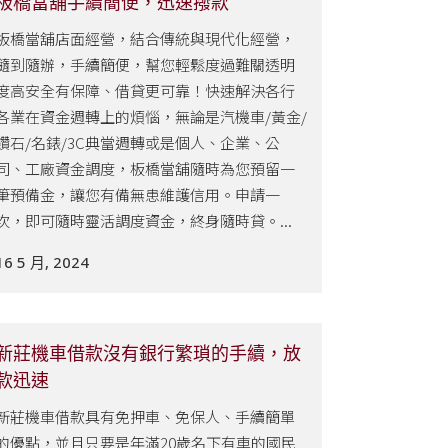
板橋當舖手續簡便，迅速撥款
板橋當舖店面經營，結合傳統與現代化經營，
隨到隨辦，手續簡便，幫您輕鬆度過難關透明
度高安全有保障、借貸更可靠！快速解決各行
各業在資金週轉上的煩惱，無論是汽機車/黃金/
鑽石/名錶/3C典當週轉或是個人、企業、公
司、工廠資金調度，板橋當舖隨時為您預留一
筆預備金，讓您有備無患維護信用。申請一
次，即可隨時靈活調度資金，終身隨時貸。...
16 5 月, 2024
新莊機車借款沒有銀行繁瑣的手續，放
款迅速
新莊機車借款具有免押車、免保人、手續簡單
的優點，並且只要是年滿20歲名下有車的國民