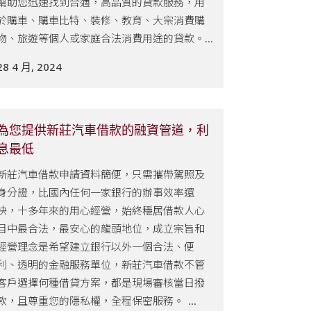
幫助您迅速找到合適，高品質的貸款服務，用
於購車、購車比特、裝修、教育、大宗消費購
物、旅遊等個人或家庭合法消費用途的貸款。...
28 4 月, 2024
為您提供新莊汽車借款的融資管道，利
息最低
新莊汽車借款申請資料簡便，只需攜帶駕照及
身分證，比國內任何一家銀行的辦事效率還
快，十多年來的用心經營，始終穩居借款人心
目中最合法，最安心的龍頭地位，成立宗旨和
經營理念是希望建立銀行以外一個合法、便
利、透明的金融服務單位，新莊汽車借款不管
客戶選擇何種借貸方案，都是現場審核當日撥
款，且尊重您的隱私權，全程保密服務。 ...